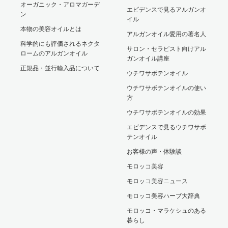
オーガニック・アロマガーデ
エビデンスで見るアルガンオ
ン
イル
本物の美容オイルとは
アルガンオイル愛用の著名人
科学的にも評価されるネクタ
サロン・セラピスト向けアル
ロームのアルガンオイル
ガンオイル講座
正規品・並行輸入品について
ウチワサボテンオイル
ウチワサボテンオイルの使い
方
ウチワサボテンオイルの効果
エビデンスで見るウチワサボ
テンオイル
お客様の声・体験談
モロッコ美容
モロッコ美容ニュース
モロッコ美容ハーブ大辞典
モロッコ・マラケシュのある
暮らし