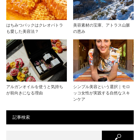
から
ロー
始ま
ム
はちみつパックはクレオパトラ
美容素材の宝庫、アトラス山脈
も愛した美容法？
の恵み
る |
モロ
ッコ
美容
アルガンオイルを使うと気持ち
シンプル美容という選択｜モロ
が前向きになる理由
ッコ女性が実践する自然なスキ
の哲
ンケア
学
記事検索