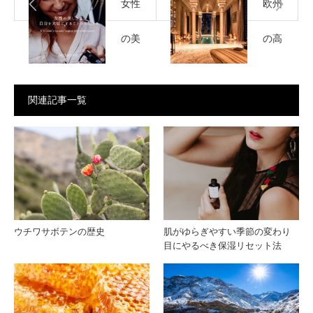
女性
欧州
の美
の高
しさ
級ス
関連記事一覧
は、
パ特
自分
集で
を大
紹介
切に
され
ウチワサボテンの歴史
肌がゆらぎやすい季節の変わり
目にやるべき保湿リセット法
する
たネ
こと
クタ