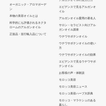
オーガニック・アロマガーデ
エビデンスで見るアルガンオ
ン
イル
本物の美容オイルとは
アルガンオイル愛用の著名人
科学的にも評価されるネクタ
サロン・セラピスト向けアル
ロームのアルガンオイル
ガンオイル講座
正規品・並行輸入品について
ウチワサボテンオイル
ウチワサボテンオイルの使い
方
ウチワサボテンオイルの効果
エビデンスで見るウチワサボ
テンオイル
お客様の声・体験談
モロッコ美容
モロッコ美容ニュース
モロッコ美容ハーブ大辞典
モロッコ・マラケシュのある
暮らし