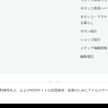
モロッコ美容ハー
モロッコ・マラケ
る暮らし
サロン紹介
ショップ紹介
メディア掲載情報
編集後記
Facebook
Instagram
利便性向上、およびWEBサイトの品質維持・改善のためにアクセスデ
コ美容のネクタローム（NECTAROME）公式｜アルガンオイル・ウチ