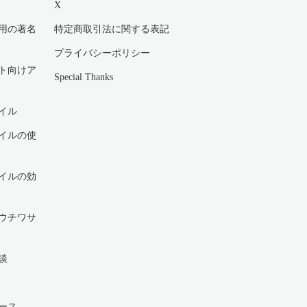
X
用の著名
特定商取引法に関する表記
プライバシーポリシー
ト向けア
Special Thanks
イル
イルの使
イルの効
ウチワサ
談
ース