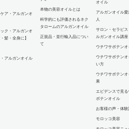
オイル
本物の美容オイルとは
アルガンオイル愛
ルケア・アルガンオ
科学的にも評価されるネク
人
タロームのアルガンオイル
サロン・セラピス
ニック・アルガンオ
正規品・並行輸入品につい
ルガンオイル講座
顔・髪・全身に】
て
ウチワサボテンオ
ウチワサボテンオ
ア・アルガンオイル
い方
ウチワサボテンオ
果
エビデンスで見る
ボテンオイル
お客様の声・体験
モロッコ美容
モロッコ美容ニュ