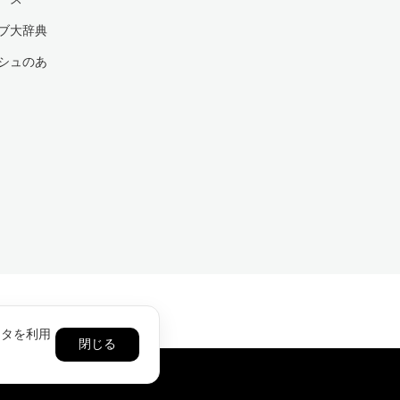
ブ大辞典
シュのあ
ータを利用
閉じる
ワサボテンオイル通販