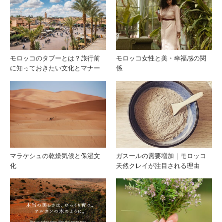
イル
って
が“黄
おき
モロッコのタブーとは？旅行前
モロッコ女性と美・幸福感の関
に知っておきたい文化とマナー
係
金の
たい
美容
アル
オイ
ガン
ル”と
オイ
マラケシュの乾燥気候と保湿文
ガスールの需要増加｜モロッコ
化
天然クレイが注目される理由
呼ば
ル保
れる
湿の
理由
基本