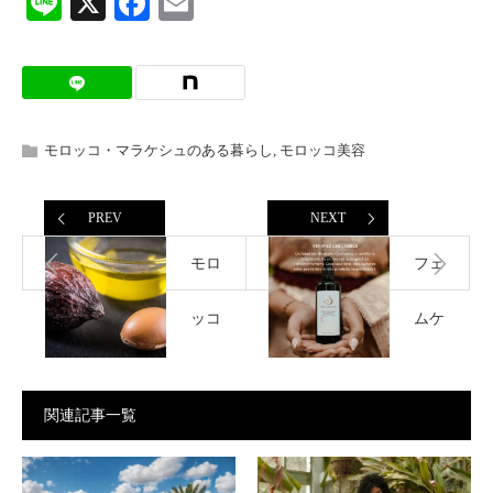
Line
X
Facebook
Email
モロッコ・マラケシュのある暮らし
,
モロッコ美容
PREV
NEXT
モロ
フェ
ッコ
ムケ
でア
ア初
関連記事一覧
ルガ
心者
ンオ
が知