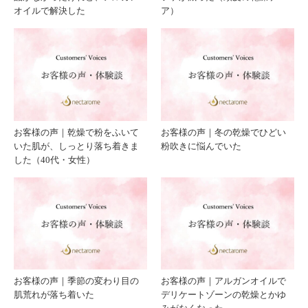
オイルで解決した
ア）
が、
肌
アル
が、
ガン
しっ
お客様の声｜乾燥で粉をふいて
お客様の声｜冬の乾燥でひどい
オイ
とり
いた肌が、しっとり落ち着きま
粉吹きに悩んでいた
した（40代・女性）
ルで
落ち
落ち
着き
着い
まし
た理
た
お客様の声｜季節の変わり目の
お客様の声｜アルガンオイルで
肌荒れが落ち着いた
デリケートゾーンの乾燥とかゆ