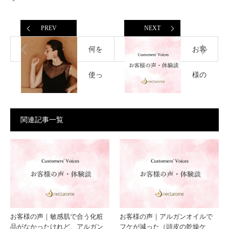
PREV
NEXT
何を
お客
使っ
様の
ても
声｜
関連記事一覧
肌が
乾燥
安定
で粉
しな
をふ
かっ
いて
お客様の声｜敏感肌で合う化粧
お客様の声｜アルガンオイルで
品がなかったけれど、アルガン
フケが減った（頭皮の乾燥ケ
た人
いた