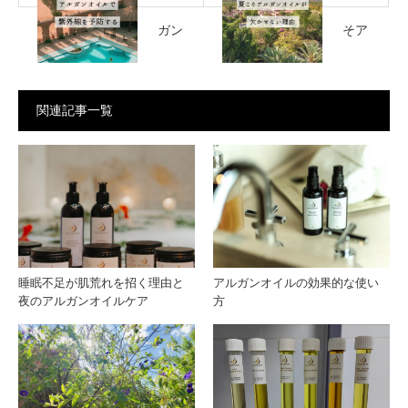
ガン
そア
オイ
ルガ
関連記事一覧
ルで
ンオ
紫外
イル
線を
が欠
予防
かせ
睡眠不足が肌荒れを招く理由と
アルガンオイルの効果的な使い
夜のアルガンオイルケア
方
する
ない
理由