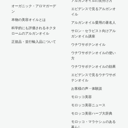
アルガンオイルの見分け方
オーガニック・アロマガーデ
エビデンスで見るアルガンオ
ン
イル
本物の美容オイルとは
アルガンオイル愛用の著名人
科学的にも評価されるネクタ
サロン・セラピスト向けアル
ロームのアルガンオイル
ガンオイル講座
正規品・並行輸入品について
ウチワサボテンオイル
ウチワサボテンオイルの使い
方
ウチワサボテンオイルの効果
エビデンスで見るウチワサボ
テンオイル
お客様の声・体験談
モロッコ美容
モロッコ美容ニュース
モロッコ美容ハーブ大辞典
モロッコ・マラケシュのある
暮らし