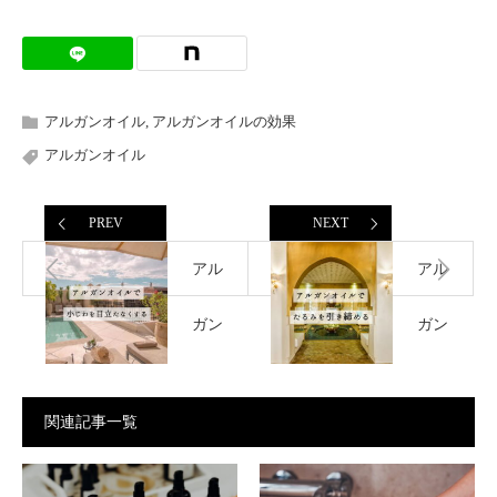
アルガンオイル
,
アルガンオイルの効果
アルガンオイル
PREV
NEXT
アル
アル
ガン
ガン
オイ
オイ
関連記事一覧
ルで
ルで
小ジ
たる