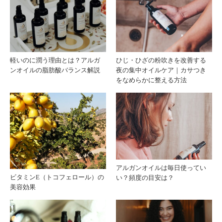
ワを
みを
目立
引き
軽いのに潤う理由とは？アルガ
ひじ・ひざの粉吹きを改善する
ンオイルの脂肪酸バランス解説
夜の集中オイルケア｜カサつき
たな
締め
をなめらかに整える方法
くす
る
る
アルガンオイルは毎日使ってい
ビタミンE（トコフェロール）の
い？頻度の目安は？
美容効果