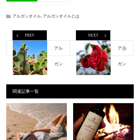
アルガンオイル
,
アルガンオイルとは
PREV
NEXT
アル
アル
ガン
ガン
オイ
オイ
関連記事一覧
ルと
ルと
ウチ
椿油
ワサ
の違