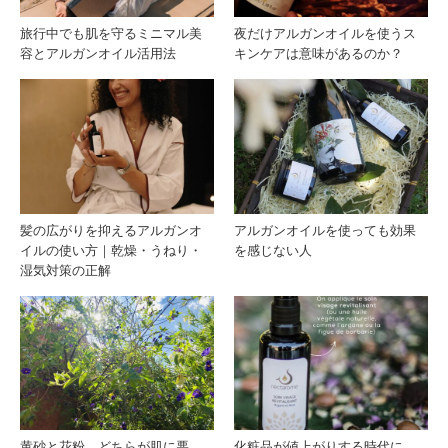
ボテ
い
旅行中でも肌を守るミニマル美
夜だけアルガンオイルを使うス
容とアルガンオイル活用法
キンケアは意味があるのか？
ンオ
は？
イル
美容
の違
に使
い｜
うな
髪の広がりを抑えるアルガンオ
アルガンオイルを使っても効果
イルの使い方｜乾燥・うねり・
を感じない人
どち
ら？
湿気対策の正解
らを
選
ぶ？
黄砂と花粉、どちらが肌に悪
化粧品が値上がりする時代に