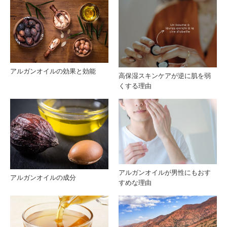
起き
ルガ
やす
ンオ
い理
イル
アルガンオイルの効果と効能
高保湿スキンケアが逆に肌を弱
くする理由
由と
を使
オイ
うベ
ル保
スト
湿で
タイ
アルガンオイルが男性にもおす
アルガンオイルの成分
すめな理由
整え
ミン
る方
グと