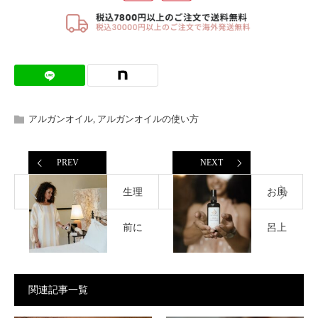
アルガンオイル
,
アルガンオイルの使い方
PREV
NEXT
生理
お風
前に
呂上
肌荒
がり
関連記事一覧
れが
にア