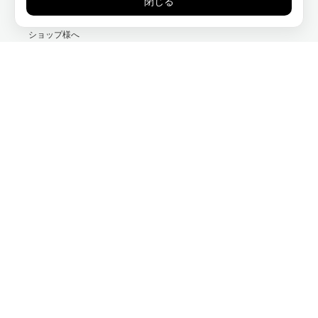
お問い合わせ
閉じる
卸取引をご希望のサロン様・
ショップ様へ
アフィリエイトプログラム
Instagram
Facebook
X
特定商取引法に関する表記
プライバシーポリシー
Special Thanks
Facebook
Instagram
Copyright ©
モロッコ美容のネクタローム（NECTAROME）公式｜アルガンオイ