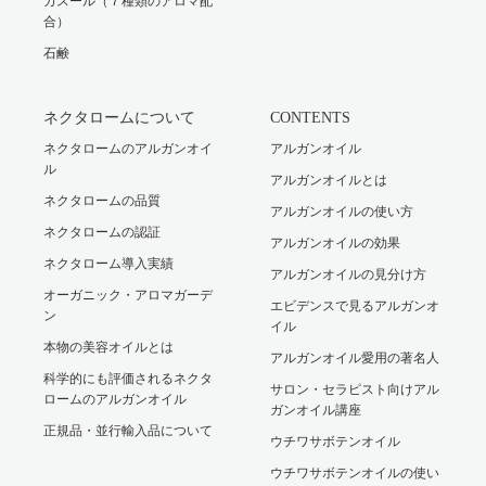
ガスール（７種類のアロマ配
合）
石鹸
ネクタロームについて
CONTENTS
ネクタロームのアルガンオイ
アルガンオイル
ル
アルガンオイルとは
ネクタロームの品質
アルガンオイルの使い方
ネクタロームの認証
アルガンオイルの効果
ネクタローム導入実績
アルガンオイルの見分け方
オーガニック・アロマガーデ
エビデンスで見るアルガンオ
ン
イル
本物の美容オイルとは
アルガンオイル愛用の著名人
科学的にも評価されるネクタ
サロン・セラピスト向けアル
ロームのアルガンオイル
ガンオイル講座
正規品・並行輸入品について
ウチワサボテンオイル
ウチワサボテンオイルの使い