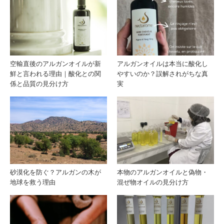
保存
搾油
方法
方法
と使
の違
空輸直後のアルガンオイルが新
アルガンオイルは本当に酸化し
鮮と言われる理由｜酸化との関
やすいのか？誤解されがちな真
用期
いで
係と品質の見分け方
実
限｜
品質
酸化
はど
させ
う変
砂漠化を防ぐ？アルガンの木が
本物のアルガンオイルと偽物・
ない
わ
地球を救う理由
混ぜ物オイルの見分け方
正し
る？