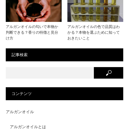
い保
管方
アルガンオイルの匂いで本物か
アルガンオイルの色で品質はわ
法
判断できる？香りの特徴と見分
かる？本物を選ぶために知って
け方
おきたいこと
記事検索
コンテンツ
アルガンオイル
アルガンオイルとは