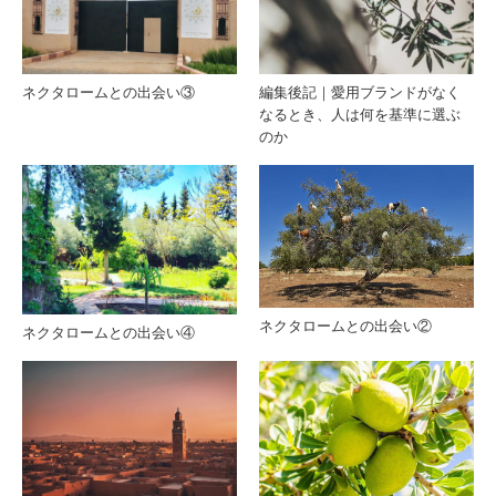
的な
い②
使い
ネクタロームとの出会い③
編集後記｜愛用ブランドがなく
なるとき、人は何を基準に選ぶ
方
のか
ネクタロームとの出会い②
ネクタロームとの出会い④