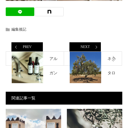
編集後記
PREV
NEXT
アル
ネク
ガン
タロ
オイ
ーム
関連記事一覧
ルの
との
効果
出会