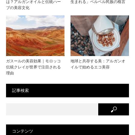
は？アルガンオイルと伝統ハー
生まれる」ベルベル民族の格言
嬉し
オイ
ブの美容文化
い報
ルで
告
でき
る対
ガスールの美容効果｜モロッコ
地球と共存する美：アルガンオ
策
伝統クレイが世界で注目される
イルで始めるエコ美容
理由
記事検索
コンテンツ