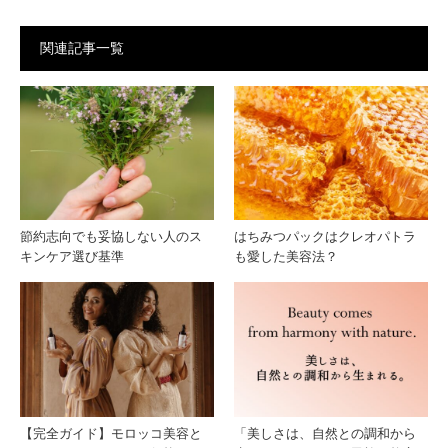
| ア
トゾ
関連記事一覧
ルガ
ーン
ンオ
の乾
イル
燥は
のユ
なぜ
節約志向でも妥協しない人のス
はちみつパックはクレオパトラ
キンケア選び基準
も愛した美容法？
ーザ
起こ
ーさ
る？
んか
アル
らの
ガン
【完全ガイド】モロッコ美容と
「美しさは、自然との調和から