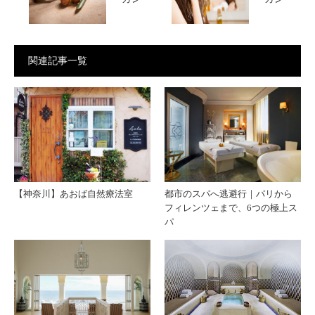
オイ
オイ
関連記事一覧
ルの
ルで
副作
ダメ
用
ージ
ヘア
【神奈川】あおば自然療法室
都市のスパへ逃避行｜パリから
フィレンツェまで、6つの極上ス
を修
パ
復