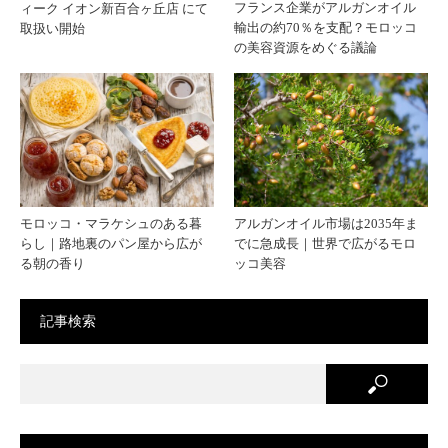
フランス企業がアルガンオイル
ィーク イオン新百合ヶ丘店 にて
と“母
けで
輸出の約70％を支配？モロッコ
取扱い開始
の美容資源をめぐる議論
から
は見
娘へ
えな
受け
い、
継が
本当
モロッコ・マラケシュのある暮
アルガンオイル市場は2035年ま
らし｜路地裏のパン屋から広が
でに急成長｜世界で広がるモロ
る朝の香り
ッコ美容
れる
の価
美し
値
記事検索
さ”