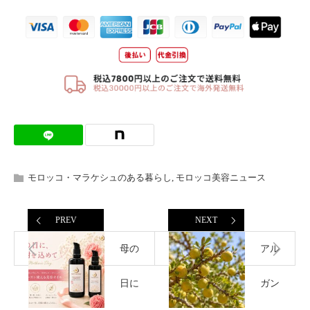
モロッコ・マラケシュのある暮らし
,
モロッコ美容ニュース
PREV
NEXT
母の
アル
日に
ガン