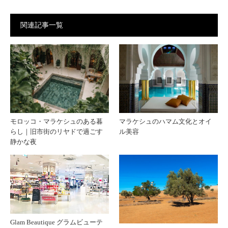
贈る
オイ
関連記事一覧
アル
ルの
ガン
利益
オイ
はど
ル｜
こへ
モロッコ・マラケシュのある暮
マラケシュのハマム文化とオイ
らし｜旧市街のリヤドで過ごす
ル美容
モロ
行く
静かな夜
ッコ
のか
の伝
｜安
統
さだ
Glam Beautique グラムビューテ