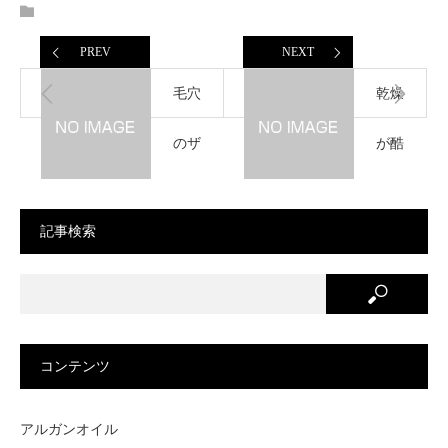
PREV
NEXT
毛穴
乾燥
のザ
が酷
ラつ
いの
記事検索
きが
です
なく
が、
な
フェ
コンテンツ
り、
イス
アルガンオイル
しっ
パッ