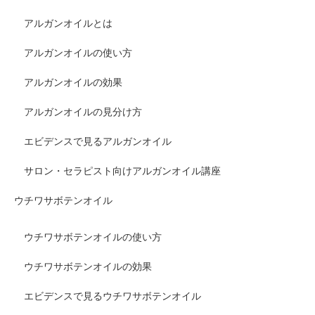
アルガンオイルとは
とり
クと
アルガンオイルの使い方
モチ
美容
アルガンオイルの効果
モ
液を
アルガンオイルの見分け方
チ、
使用
エビデンスで見るアルガンオイル
サロン・セラピスト向けアルガンオイル講座
なめ
した
ウチワサボテンオイル
らか
翌日
ウチワサボテンオイルの使い方
な肌
はか
ウチワサボテンオイルの効果
にな
なり
エビデンスで見るウチワサボテンオイル
りま
化粧