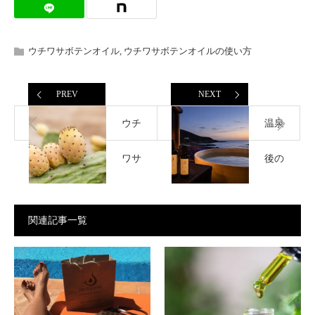
ウチワサボテンオイル
,
ウチワサボテンオイルの使い方
PREV
NEXT
ウチ
温泉
ワサ
後の
ボテ
スキ
関連記事一覧
ンオ
ンケ
イル
アに
でセ
アル