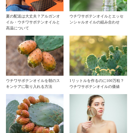
ルラ
ガン
夏の配送は大丈夫？アルガンオ
ウチワサボテンオイルとエッセ
イル・ウチワサボテンオイルと
ンシャルオイルの組み合わせ
イト
オイ
高温について
ケア
ルが
は可
向い
能？
てい
ウチワサボテンオイルを朝のス
1リットルを作るのに100万粒？
る理
キンケアに取り入れる方法
ウチワサボテンオイルの価値
由