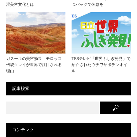
湿美容文化とは
つパックで休息を
ガスールの美容効果｜モロッコ
TBSテレビ「世界ふしぎ発見」で
伝統クレイが世界で注目される
紹介されたウチワサボテンオイ
理由
ル
記事検索
コンテンツ