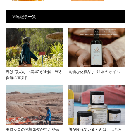
パッ
でも
関連記事一覧
クと
美肌
は？
を保
肌に
つモ
やさ
ロッ
春は“攻めない美容”が正解｜守る
高価な化粧品より1本のオイル
保湿の重要性
しい
コの
自然
知恵
の恵
み
モロッコの乾燥気候が生んだ保
肌が疲れているときは、はちみ