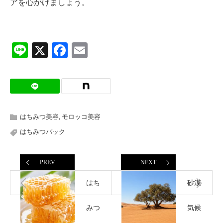
アを心がけましょう。
Line
X
Facebook
Email
はちみつ美容
,
モロッコ美容
はちみつパック
PREV
NEXT
はち
砂漠
みつ
気候